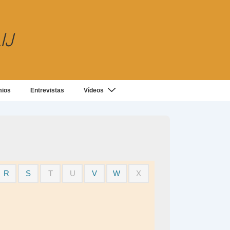
IJ
mios
Entrevistas
Vídeos
R
S
T
U
V
W
X