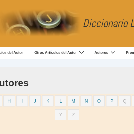
Diccionario L
ulos del Autor
Otros Artículos del Autor
Autores
Pre
utores
H
I
J
K
L
M
N
O
P
Q
Y
Z