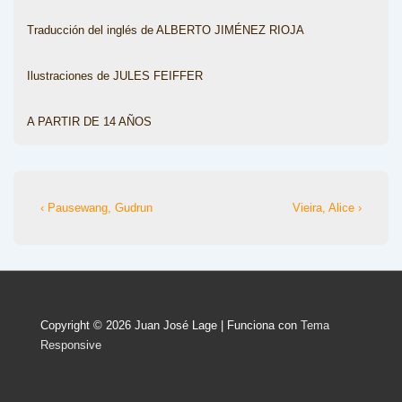
Traducción del inglés de ALBERTO JIMÉNEZ RIOJA
Ilustraciones de JULES FEIFFER
A PARTIR DE 14 AÑOS
Navegación
La
La
‹ Pausewang, Gudrun
Vieira, Alice ›
entrada
entrada
de
anterior
siguiente
entradas
es
es
Copyright © 2026
Juan José Lage
| Funciona con
Tema
Responsive