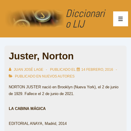
↓
Diccionari
Saltar
al
o LIJ
ME
contenido
principal
Juster, Norton
JUAN JOSÉ LAGE
PUBLICADO EL
14 FEBRERO, 2016
PUBLICADO EN
NUEVOS AUTORES
NORTON JUSTER nació en Brooklyn (Nueva York), el 2 de junio
de 1929. Fallece el 2 de junio de 2021.
LA CABINA MÁGICA
EDITORIAL ANAYA, Madrid, 2014