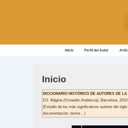
↓
Saltar
al
contenido
principal
Navegación
Inicio
Perfil del Autor
Artíc
principal
Inicio
DICCIONARIO HISTÓRICO DE AUTORES DE L
ED. Mágina (Octaedro Andalucia), Barcelona, 2010
(Estudio de los más significativos autores del siglo
documentación, textos…)