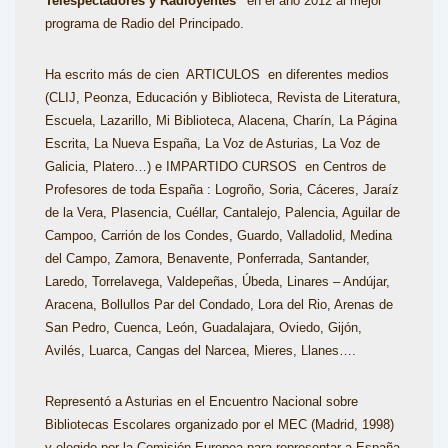
Telespectadores y Radioyentes”
en el año 2012 al mejor
programa de Radio del Principado.
Ha escrito más de cien ARTICULOS en diferentes medios
(CLIJ, Peonza, Educación y Biblioteca, Revista de Literatura,
Escuela, Lazarillo, Mi Biblioteca, Alacena, Charín, La Página
Escrita, La Nueva España, La Voz de Asturias, La Voz de
Galicia, Platero…) e IMPARTIDO CURSOS en Centros de
Profesores de toda España : Logroño, Soria, Cáceres, Jaraíz
de la Vera, Plasencia, Cuéllar, Cantalejo, Palencia, Aguilar de
Campoo, Carrión de los Condes, Guardo, Valladolid, Medina
del Campo, Zamora, Benavente, Ponferrada, Santander,
Laredo, Torrelavega, Valdepeñas, Úbeda, Linares – Andújar,
Aracena, Bollullos Par del Condado, Lora del Rio, Arenas de
San Pedro, Cuenca, León, Guadalajara, Oviedo, Gijón,
Avilés, Luarca, Cangas del Narcea, Mieres, Llanes….
Representó a Asturias en el Encuentro Nacional sobre
Bibliotecas Escolares organizado por el MEC (Madrid, 1998)
y elegido por la Comisión Europea para representar a España