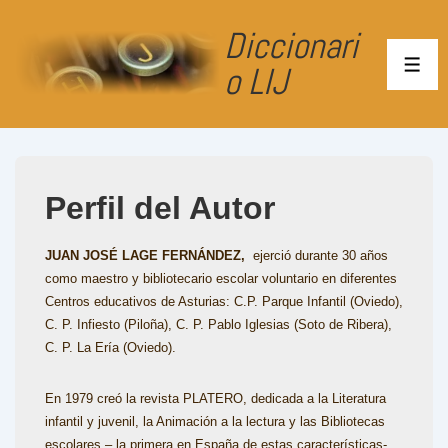
↓
Diccionari
Saltar
al
o LIJ
ME
contenido
principal
Perfil del Autor
JUAN JOSÉ LAGE FERNÁNDEZ,
ejerció durante 30 años
como maestro y bibliotecario escolar voluntario en diferentes
Centros educativos de Asturias: C.P. Parque Infantil (Oviedo),
C. P. Infiesto (Piloña), C. P. Pablo Iglesias (Soto de Ribera),
C. P. La Ería (Oviedo).
En 1979 creó la revista PLATERO, dedicada a la Literatura
infantil y juvenil, la Animación a la lectura y las Bibliotecas
escolares – la primera en España de estas características-