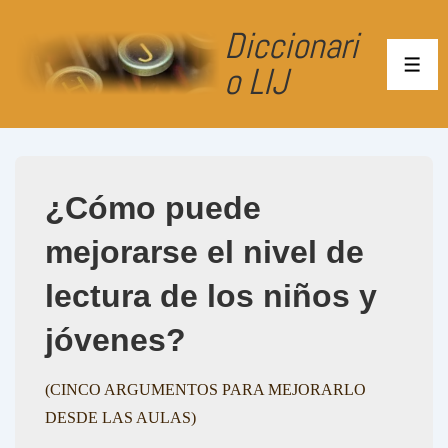
↓
Diccionari
Saltar
al
o LIJ
ME
contenido
principal
¿Cómo puede
mejorarse el nivel de
lectura de los niños y
jóvenes?
(CINCO ARGUMENTOS PARA MEJORARLO
DESDE LAS AULAS)