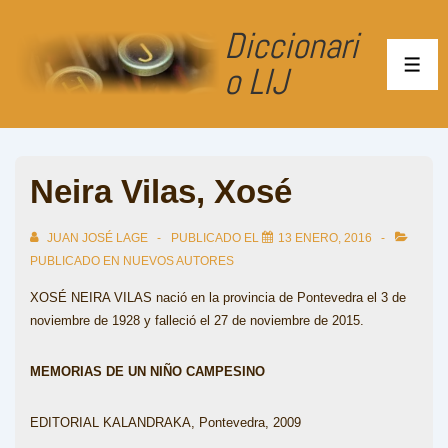
↓
Diccionari
Saltar
al
o LIJ
ME
contenido
principal
Neira Vilas, Xosé
JUAN JOSÉ LAGE
PUBLICADO EL
13 ENERO, 2016
PUBLICADO EN
NUEVOS AUTORES
XOSÉ NEIRA VILAS nació en la provincia de Pontevedra el 3 de
noviembre de 1928 y falleció el 27 de noviembre de 2015.
MEMORIAS DE UN NIÑO CAMPESINO
EDITORIAL KALANDRAKA, Pontevedra, 2009