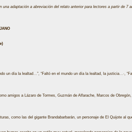
a adaptación a abreviación del relato anterior para lectores a partir de 7 añ
IJANO
e)
do un día la lealtad…”, “Faltó en el mundo un día la lealtad, la justicia…·, “Fal
mo amigos a Lázaro de Tormes, Guzmán de Alfarache, Marcos de Obregón, Rinc
turas, como las del gigante Brandabarbarán, un personaje de El Quijote al que