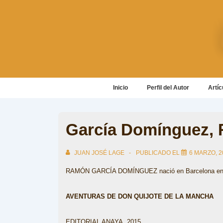
↓
Saltar
al
contenido
principal
Navegación
Inicio
Perfil del Autor
Artíc
principal
García Domínguez,
JUAN JOSÉ LAGE
PUBLICADO EL
6 MARZO, 2
RAMÓN GARCÍA DOMÍNGUEZ nació en Barcelona en
AVENTURAS DE DON QUIJOTE DE LA MANCHA
EDITORIAL ANAYA, 2015