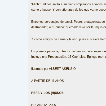
“Michi” Delibes invita a su cien cumpleaños a varios am
carne y hueso. Y con añoranza de los que ya no pueden
Entre los personajes de papel: Pedro, protagonista de “
destronado”; o “Cipriano” quemado vivo por la Inquisici
Y como amigos de carne y hueso, pues sus siete herm
En primera persona, introducción en los personajes crea
Incluye una Presentación, 15 Capítulos, Epilogo (con a
Ilustrado por ALBERT ASENSIO
A PARTIR DE 11 AÑOS
PEPA Y LOS (H)UNOS
ED. ANAYA, 2005