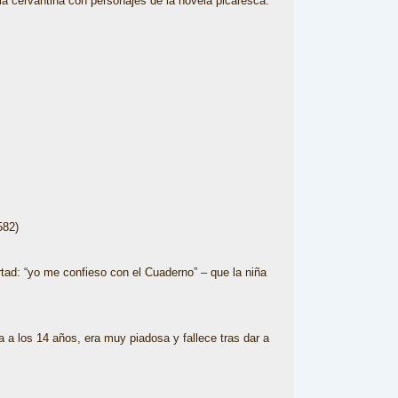
la cervantina con personajes de la novela picaresca.
582)
ertad: “yo me confieso con el Cuaderno” – que la niña
 a los 14 años, era muy piadosa y fallece tras dar a