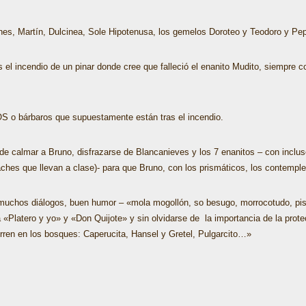
es, Martín, Dulcinea, Sole Hipotenusa, los gemelos Doroteo y Teodoro y Pepa
 el incendio de un pinar donde cree que falleció el enanito Mudito, siempre c
OS o bárbaros que supuestamente están tras el incendio.
 de calmar a Bruno, disfrazarse de Blancanieves y los 7 enanitos – con inclu
aches que llevan a clase)- para que Bruno, con los prismáticos, los contemple
r, muchos diálogos, buen humor – «mola mogollón, so besugo, morrocotudo, pis
a «Platero y yo» y «Don Quijote» y sin olvidarse de la importancia de la pro
rren en los bosques: Caperucita, Hansel y Gretel, Pulgarcito…»