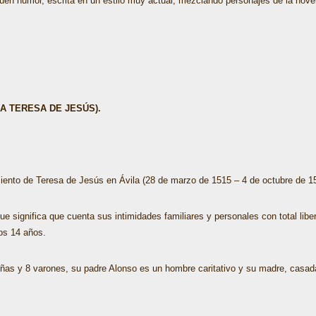
 buen humor, escrita en un estilo muy actual, mezclando personajes de la nove
A TERESA DE JESÚS).
iento de Teresa de Jesús en Ávila (28 de marzo de 1515 – 4 de octubre de 1
que significa que cuenta sus intimidades familiares y personales con total lib
os 14 años.
iñas y 8 varones, su padre Alonso es un hombre caritativo y su madre, casada