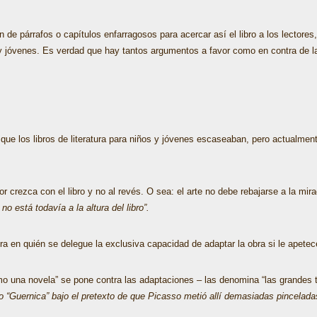
n de párrafos o capítulos enfarragosos para acercar así el libro a los lectores
s y jóvenes. Es verdad que hay tantos argumentos a favor como en contra de
e los libros de literatura para niños y jóvenes escaseaban, pero actualmente
ector crezca con el libro y no al revés. O sea: el arte no debe rebajarse a la mi
 no está todavía a la altura del libro”.
bra en quién se delegue la exclusiva capacidad de adaptar la obra si le apetec
 una novela” se pone contra las adaptaciones – las denomina “las grandes ti
o “Guernica” bajo el pretexto de que Picasso metió allí demasiadas pincelada