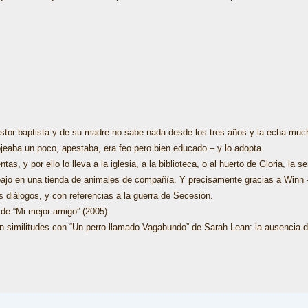
astor baptista y de su madre no sabe nada desde los tres años y la echa m
jeaba un poco, apestaba, era feo pero bien educado – y lo adopta.
s, y por ello lo lleva a la iglesia, a la biblioteca, o al huerto de Gloria, la 
abajo en una tienda de animales de compañía. Y precisamente gracias a Winn 
diálogos, y con referencias a la guerra de Secesión.
o de “Mi mejor amigo” (2005).
on similitudes con “Un perro llamado Vagabundo” de Sarah Lean: la ausencia de