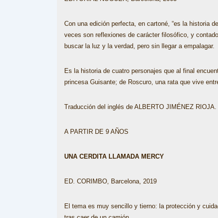
Con una edición perfecta, en cartoné, “es la historia d
veces son reflexiones de carácter filosófico, y contad
buscar la luz y la verdad, pero sin llegar a empalagar.
Es la historia de cuatro personajes que al final encu
princesa Guisante; de Roscuro, una rata que vive entre
Traducción del inglés de ALBERTO JIMÉNEZ RIOJA. 
A PARTIR DE 9 AÑOS
UNA CERDITA LLAMADA MERCY
ED. CORIMBO, Barcelona, 2019
El tema es muy sencillo y tierno: la protección y cui
tras caer de un camión.