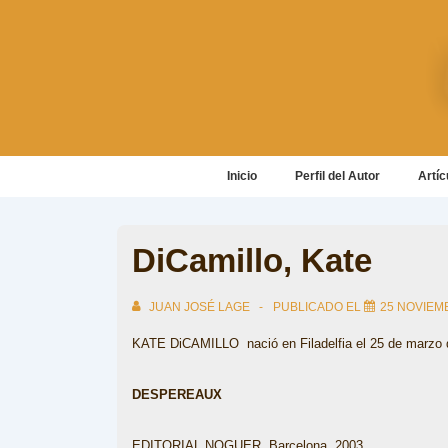
↓
Saltar
al
contenido
principal
Navegación
Inicio
Perfil del Autor
Artíc
principal
DiCamillo, Kate
JUAN JOSÉ LAGE
PUBLICADO EL
25 NOVIEM
KATE DiCAMILLO nació en Filadelfia el 25 de marzo 
DESPEREAUX
EDITORIAL NOGUER, Barcelona, 2003