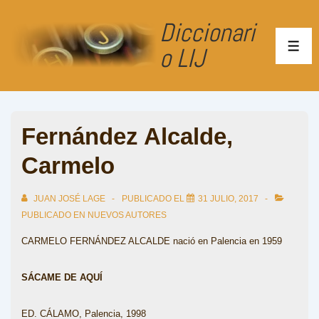
↓
Diccionari
Saltar
al
o LIJ
ME
contenido
principal
Fernández Alcalde,
Carmelo
JUAN JOSÉ LAGE
PUBLICADO EL
31 JULIO, 2017
PUBLICADO EN
NUEVOS AUTORES
CARMELO FERNÁNDEZ ALCALDE nació en Palencia en 1959
SÁCAME DE AQUÍ
ED. CÁLAMO, Palencia, 1998