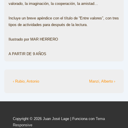
valorado, la imaginación, la cooperación, la amistad…
Incluye un breve apéndice con el título de “Entre valores”, con tres
tipos de actividades para después de la lectura.
Ilustrado por MAR HERRERO
A PARTIR DE 9 AÑOS
Navegación
La
La
‹ Rubio, Antonio
Manzi, Alberto ›
entrada
entrada
de
anterior
siguiente
entradas
es
es
Copyright © 2026
Juan José Lage
| Funciona con
Tema
Responsive