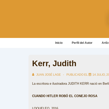
↓
Saltar
al
contenido
principal
Navegación
Inicio
Perfil del Autor
Artíc
principal
Kerr, Judith
JUAN JOSÉ LAGE
PUBLICADO EL
14 JULIO, 2
La escritora e ilustradora JUDITH KERR nació en Berlí
CUANDO HITLER ROBÓ EL CONEJO ROSA
LOQUELEO, 2016.