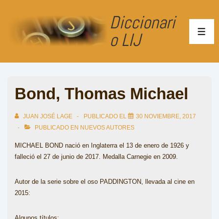
↓
Diccionari
Saltar
al
o LIJ
ME
contenido
principal
Bond, Thomas Michael
JUAN JOSÉ LAGE
PUBLICADO EL
30 NOVIEMBRE, 2017
PUBLICADO EN
NUEVOS AUTORES
MICHAEL BOND nació en Inglaterra el 13 de enero de 1926 y
falleció el 27 de junio de 2017. Medalla Carnegie en 2009.
Autor de la serie sobre el oso PADDINGTON, llevada al cine en
2015:
Algunos títulos: