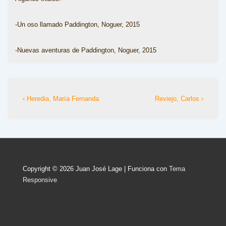
-Un oso llamado Paddington, Noguer, 2015
-Nuevas aventuras de Paddington, Noguer, 2015
Navegación
La
La
‹ Heredia, María Fernanda
Reviejo, Carlos ›
entrada
entrada
de
anterior
siguiente
entradas
es
es
Copyright © 2026
Juan José Lage
| Funciona con
Tema
Responsive