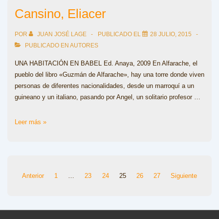
Cansino, Eliacer
POR
JUAN JOSÉ LAGE
PUBLICADO EL
28 JULIO, 2015
PUBLICADO EN
AUTORES
UNA HABITACIÓN EN BABEL Ed. Anaya, 2009 En Alfarache, el
pueblo del libro «Guzmán de Alfarache», hay una torre donde viven
personas de diferentes nacionalidades, desde un marroquí a un
guineano y un italiano, pasando por Angel, un solitario profesor …
Cansino,
Leer más »
Eliacer
Paginación
Anterior
1
…
23
24
25
26
27
Siguiente
de
entradas