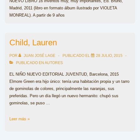
NUEVO LIBRO 16 inventos muy, muy importantes, Ed. Bruño,
Madrid, 2011 (libro en formato álbum ilustrado por VIOLETA
MONREAL). A partir de 9 años
Child, Lauren
POR
JUAN JOSÉ LAGE
PUBLICADO EL
28 JULIO, 2015
PUBLICADO EN
AUTORES
EL NIÑO NUEVO EDITORIAL JUVENTUD, Barcelona, 2015
Elmore Green era hijo único: tenía una habitación propia y un tarro
de gominolas de colores, principalmente las naranjas, sus
preferidas. Pero un día llegó un nuevo hermanito: chupó sus
gominolas, se puso …
Child,
Leer más »
Lauren