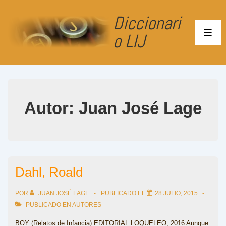
↓
Diccionari
Saltar
al
o LIJ
ME
contenido
principal
Autor:
Juan José Lage
Dahl, Roald
POR
JUAN JOSÉ LAGE
PUBLICADO EL
28 JULIO, 2015
PUBLICADO EN
AUTORES
BOY (Relatos de Infancia) EDITORIAL LOQUELEO, 2016 Aunque