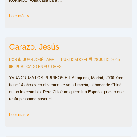
KÓKINOS: -Una casa para …
Carle,
Leer más »
Eric
Carazo, Jesús
POR
JUAN JOSÉ LAGE
PUBLICADO EL
28 JULIO, 2015
PUBLICADO EN
AUTORES
YARA CRUZA LOS PIRINEOS Ed. Alfaguara, Madrid, 2006 Yara
tiene 14 años y en el verano se va a Francia, al hogar de Chloé,
en un intercambio. Pero Chloé no quiere ir a España, puesto que
tenía pensando pasar el …
Carazo,
Leer más »
Jesús