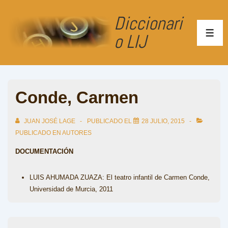
↓
Diccionari
Saltar
al
o LIJ
ME
contenido
principal
Conde, Carmen
JUAN JOSÉ LAGE
PUBLICADO EL
28 JULIO, 2015
PUBLICADO EN
AUTORES
DOCUMENTACIÓN
LUIS AHUMADA ZUAZA: El teatro infantil de Carmen Conde,
Universidad de Murcia, 2011