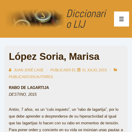
↓
Diccionari
Saltar
al
o LIJ
ME
contenido
principal
López Soria, Marisa
JUAN JOSÉ LAGE
PUBLICADO EL
31 JULIO, 2015
PUBLICADO EN
AUTORES
RABO DE LAGARTIJA
DESTINO, 2015
Antón, 7 años, es un “culo inquieto”, un “rabo de lagartija”, por lo
que debe aprender a desprenderse de su hiperactividad al igual
que las lagartijas lo hacen con su rabo en momentos de tensión.
Para poner orden y concierto en su vida se insinúan unas pautas a