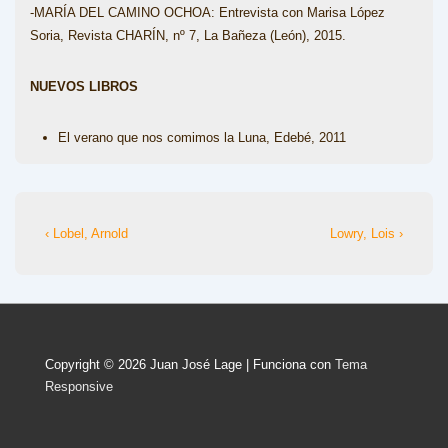
-MARÍA DEL CAMINO OCHOA: Entrevista con Marisa López
Soria, Revista CHARÍN, nº 7, La Bañeza (León), 2015.
NUEVOS LIBROS
El verano que nos comimos la Luna, Edebé, 2011
Navegación
La
La
‹ Lobel, Arnold
Lowry, Lois ›
entrada
entrada
de
anterior
siguiente
entradas
es
es
Copyright © 2026
Juan José Lage
| Funciona con
Tema
Responsive