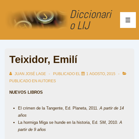
↓
Diccionari
Saltar
al
o LIJ
ME
contenido
principal
Teixidor, Emilí
JUAN JOSÉ LAGE
PUBLICADO EL
1 AGOSTO, 2015
PUBLICADO EN
AUTORES
NUEVOS LIBROS
El crimen de la Tangente, Ed. Planeta, 2011.
A partir de 14
años
La hormiga Miga se hunde en la historia, Ed. SM, 2010.
A
partir de 9 años