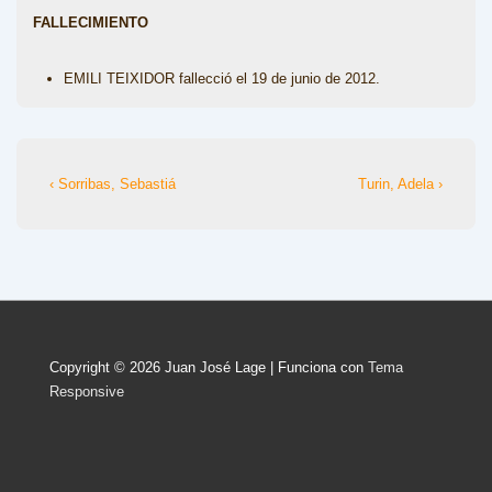
FALLECIMIENTO
EMILI TEIXIDOR fallecció el 19 de junio de 2012.
Navegación
La
La
‹ Sorribas, Sebastiá
Turin, Adela ›
entrada
entrada
de
anterior
siguiente
entradas
es
es
Copyright © 2026
Juan José Lage
| Funciona con
Tema
Responsive